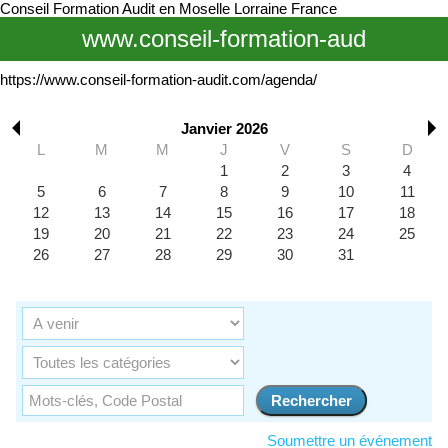
Conseil Formation Audit en Moselle Lorraine France
www.conseil-formation-aud
https://www.conseil-formation-audit.com/agenda/
Janvier 2026
L
M
M
J
V
S
D
1
2
3
4
5
6
7
8
9
10
11
12
13
14
15
16
17
18
19
20
21
22
23
24
25
26
27
28
29
30
31
Soumettre un événement